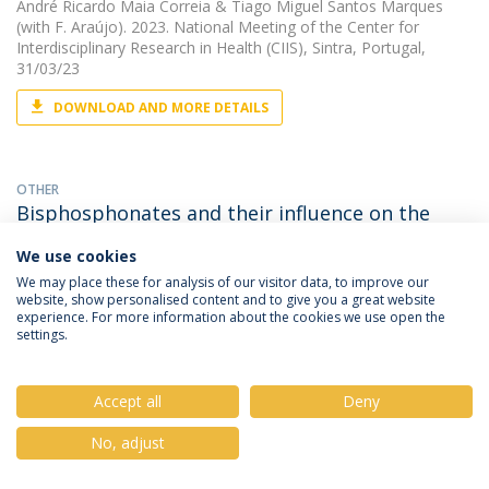
André Ricardo Maia Correia
&
Tiago Miguel Santos Marques
(with F. Araújo). 2023. National Meeting of the Center for
Interdisciplinary Research in Health (CIIS), Sintra, Portugal,
31/03/23
DOWNLOAD AND MORE DETAILS
OTHER
Bisphosphonates and their influence on the
implant failure: a systematic review
We use cookies
Tiago Miguel Santos Marques
(with Cristina Rebelo). 2022. EAO
We may place these for analysis of our visitor data, to improve our
Congress Geneva 2022
website, show personalised content and to give you a great website
experience. For more information about the cookies we use open the
settings.
OTHER
Caracterização da exposição gengival do maxilar
Accept all
Deny
superior durante quatro expressões faciais
No, adjust
Tiago Miguel Santos Marques
(with Mendes, Magda de Freitas
Olímpio Nogueira). 2015.