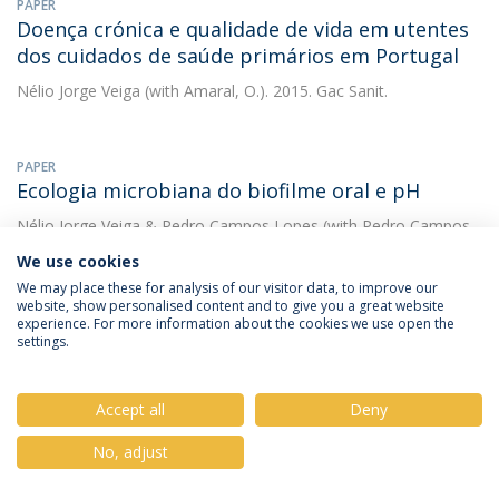
PAPER
Doença crónica e qualidade de vida em utentes
dos cuidados de saúde primários em Portugal
Nélio Jorge Veiga
(with Amaral, O.). 2015. Gac Sanit.
PAPER
Ecologia microbiana do biofilme oral e pH
Nélio Jorge Veiga
&
Pedro Campos Lopes
(with Pedro Campos
Lopes). 2008. Cadernos de Saúde
We use cookies
DOWNLOAD AND MORE DETAILS
We may place these for analysis of our visitor data, to improve our
website, show personalised content and to give you a great website
experience. For more information about the cookies we use open the
settings.
PAPER
Edentulism and the need of oral rehabilitation
Accept all
Deny
among institucionalized elderly
No, adjust
Nélio Jorge Veiga
2016.