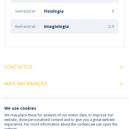
Semestral
Fisiologia
5
Semestral
Imagiologia
2.5
CONTACTOS
MAIS INFORMAÇÃO
COORDENADORES
We use cookies
We may place these for analysis of our visitor data, to improve our
website, show personalised content and to give you a great website
experience. For more information about the cookies we use open the
Política de Privacidade
Termos & Condições
settings.