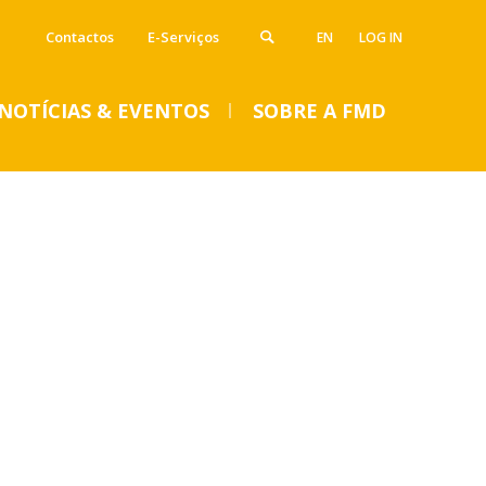
Contactos
E-Serviços
EN
LOG IN
NOTÍCIAS & EVENTOS
SOBRE A FMD
VENTOS
SUMMER DENTAL CLINIC
2024 – Inscrições abertas
até 14 de junho
Seg, 01 Jul 2024 - 15:45