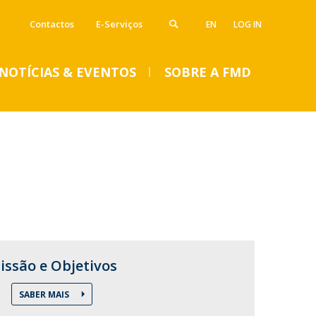
Contactos
E-Serviços
EN
LOG IN
NOTÍCIAS & EVENTOS
SOBRE A FMD
VENTOS
SUMMER DENTAL CLINIC
2024 – Inscrições abertas
até 14 de junho
issão e Objetivos
Seg, 01 Jul 2024 - 15:45
SABER MAIS