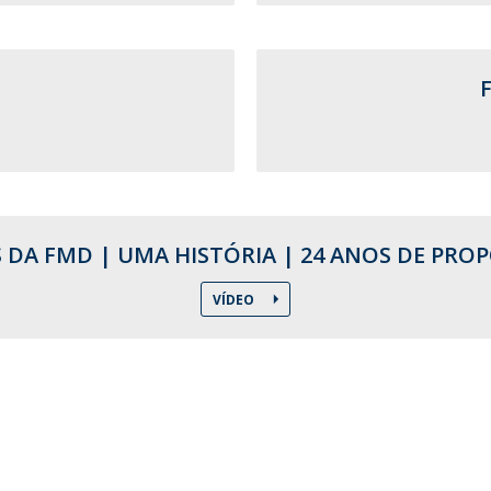
Pós-Graduações
Cursos Breves - Formação Avançada
Contactos
Diretório de Contactos
Endereços
 DA FMD | UMA HISTÓRIA | 24 ANOS DE PRO
VÍDEO