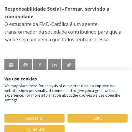
Responsabilidade Social - Formar, servindo a
comunidade
O estudante da FMD-Católica é um agente
transformador da sociedade contribuindo para que a
Saúde seja um bem a que todos tenham acesso.
We use cookies
We may place these for analysis of our visitor data, to improve our
website, show personalised content and to give you a great website
experience. For more information about the cookies we use open the
Política de Privacidade
Termos & Condições
settings.
Direitos do Titular dos Dados
Accept all
Deny
No, adjust