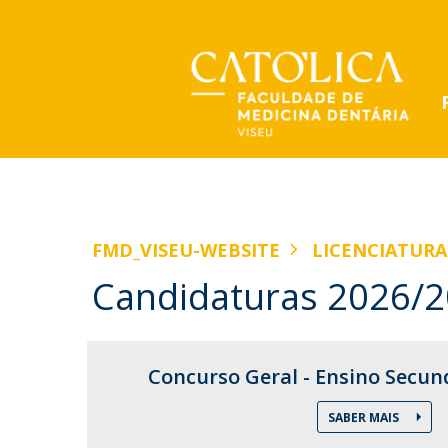
Licenciatura em Ciências Biomédicas
Corpo Docente
Redes Sociais, Brochuras e Vídeos
NOTÍCIAS
Plano de Estudos
Centro de Investigação Interdisciplinar
Apresentação
FMD_VISEU-WEBSITE
LICENCIATURA
Porquê a Licenciatura em Ciências Biomédicas?
em Saúde (CIIS)
FMD apresenta projetos
Mensagem da Diretora
Candidaturas 2026/
Candidaturas
comunitários em evento
Missão e Objetivos
Testemunhos
Organização
internacional da
Saídas Profissionais
FMD Ciência-UCP
Transform4Europe
Concurso Geral - Ensino Secun
Doutoramento em Ciências Médicas
Ter, 02 Jun 2026 - 16:20
Atividades de Extensão, Comunicação e
SABER MAIS
Internacionalização