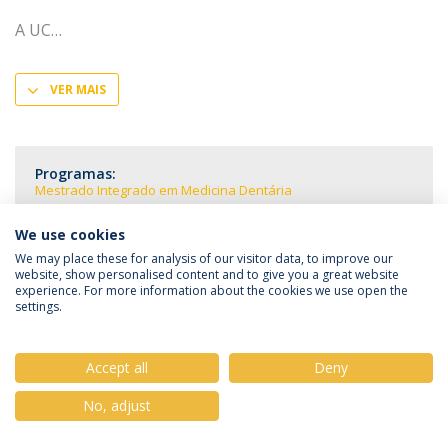
A UC
VER MAIS
Programas:
Mestrado Integrado em Medicina Dentária
We use cookies
We may place these for analysis of our visitor data, to improve our
website, show personalised content and to give you a great website
experience. For more information about the cookies we use open the
Política de Privacidade
Termos & Condições
settings.
Direitos do Titular dos Dados
Accept all
Deny
No, adjust
© 2026 Universidade Católica Portuguesa