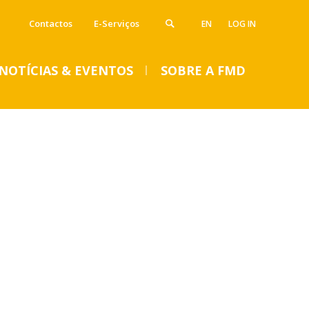
Contactos
E-Serviços
EN
LOG IN
NOTÍCIAS & EVENTOS
SOBRE A FMD
VENTOS
SUMMER DENTAL CLINIC
2024 – Inscrições abertas
até 14 de junho
Seg, 01 Jul 2024 - 15:45