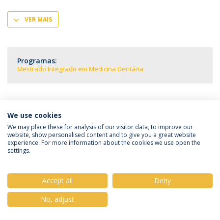
VER MAIS
Programas:
Mestrado Integrado em Medicina Dentária
We use cookies
Política de Privacidade
Termos & Condições
We may place these for analysis of our visitor data, to improve our
website, show personalised content and to give you a great website
Direitos do Titular dos Dados
experience. For more information about the cookies we use open the
settings.
Accept all
Deny
© 2026 Universidade Católica Portuguesa
No, adjust