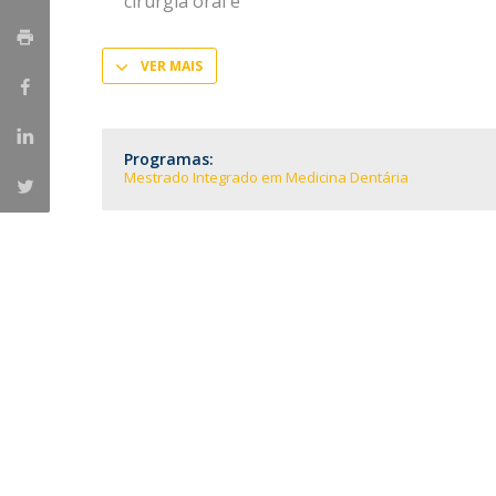
cirurgia oral e
Formação e Serviço
Voluntariado
VER MAIS
Internacionalização
Programas:
Mestrado Integrado em Medicina Dentária