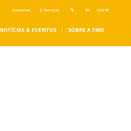
Contactos
E-Serviços
EN
LOG IN
NOTÍCIAS & EVENTOS
SOBRE A FMD
VENTOS
SUMMER DENTAL CLINIC
2024 – Inscrições abertas
até 14 de junho
Seg, 01 Jul 2024 - 15:45