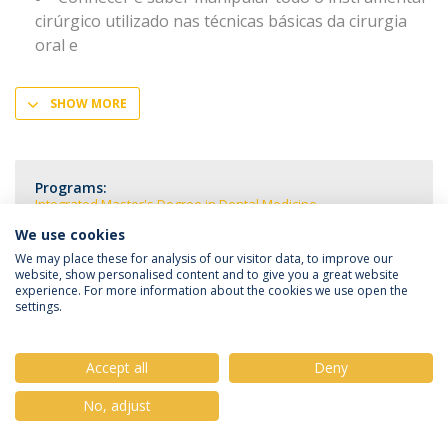
cirúrgico utilizado nas técnicas básicas da cirurgia
oral e
SHOW MORE
Programs:
Integrated Master's Degree in Dental Medicine
We use cookies
We may place these for analysis of our visitor data, to improve our
website, show personalised content and to give you a great website
experience. For more information about the cookies we use open the
Privacy Policy
Terms & Conditions
Rights of Data Subjects
settings.
Accept all
Deny
No, adjust
© 2026 Universidade Católica Portuguesa