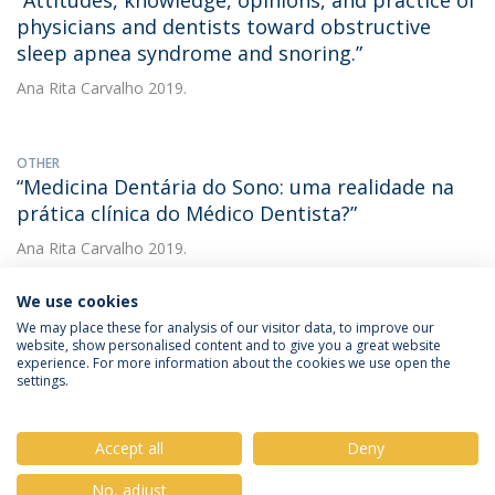
“Attitudes, knowledge, opinions, and practice of
physicians and dentists toward obstructive
sleep apnea syndrome and snoring.”
Ana Rita Carvalho
2019.
OTHER
“Medicina Dentária do Sono: uma realidade na
prática clínica do Médico Dentista?”
Ana Rita Carvalho
2019.
We use cookies
We may place these for analysis of our visitor data, to improve our
website, show personalised content and to give you a great website
experience. For more information about the cookies we use open the
settings.
Privacy Policy
Terms & Conditions
Rights of Data Subjects
Accept all
Deny
No, adjust