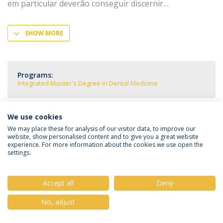
em particular deverão conseguir discernir
SHOW MORE
Programs:
Integrated Master's Degree in Dental Medicine
We use cookies
We may place these for analysis of our visitor data, to improve our
Privacy Policy
Terms & Conditions
Rights of Data Subjects
website, show personalised content and to give you a great website
experience. For more information about the cookies we use open the
settings.
Accept all
Deny
© 2026 Universidade Católica Portuguesa
No, adjust