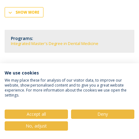
SHOW MORE
Programs:
Integrated Master's Degree in Dental Medicine
We use cookies
Privacy Policy
Terms & Conditions
Rights of Data Subjects
We may place these for analysis of our visitor data, to improve our
website, show personalised content and to give you a great website
experience. For more information about the cookies we use open the
settings.
© 2026 Universidade Católica Portuguesa
Accept all
Deny
No, adjust