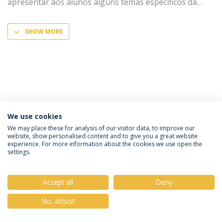
apresentar aos alunos alguns temas específicos da
SHOW MORE
We use cookies
Privacy Policy
Terms & Conditions
Rights of Data Subjects
We may place these for analysis of our visitor data, to improve our
website, show personalised content and to give you a great website
experience. For more information about the cookies we use open the
settings.
© 2026 Universidade Católica Portuguesa
Accept all
Deny
No, adjust