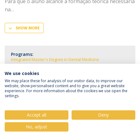
Para que o aluno alcance a formação teórica necessária
na
SHOW MORE
Programs:
Integrated Master's Degree in Dental Medicine
We use cookies
We may place these for analysis of our visitor data, to improve our
website, show personalised content and to give you a great website
experience. For more information about the cookies we use open the
Privacy Policy
Terms & Conditions
Rights of Data Subjects
settings.
Accept all
Deny
© 2026 Universidade Católica Portuguesa
No, adjust