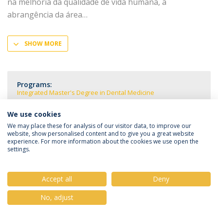
na melhoria da qualidade de vida humana, a
abrangência da área
SHOW MORE
Programs:
Integrated Master's Degree in Dental Medicine
We use cookies
We may place these for analysis of our visitor data, to improve our
website, show personalised content and to give you a great website
experience. For more information about the cookies we use open the
Privacy Policy
Terms & Conditions
Rights of Data Subjects
settings.
Accept all
Deny
© 2026 Universidade Católica Portuguesa
No, adjust