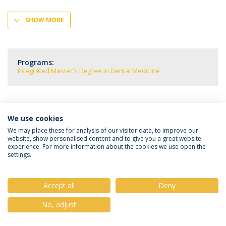
SHOW MORE
Programs:
Integrated Master's Degree in Dental Medicine
We use cookies
Privacy Policy
Terms & Conditions
Rights of Data Subjects
We may place these for analysis of our visitor data, to improve our
website, show personalised content and to give you a great website
experience. For more information about the cookies we use open the
settings.
© 2026 Universidade Católica Portuguesa
Accept all
Deny
No, adjust