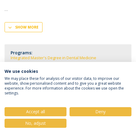
SHOW MORE
Programs:
Integrated Master's Degree in Dental Medicine
We use cookies
We may place these for analysis of our visitor data, to improve our
website, show personalised content and to give you a great website
experience. For more information about the cookies we use open the
Privacy Policy
Terms & Conditions
Rights of Data Subjects
settings.
Accept all
Deny
© 2026 Universidade Católica Portuguesa
No, adjust