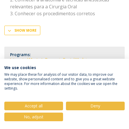
relevantes para a Cirurgia Oral
Conhecer os procedimentos corretos
SHOW MORE
Programs:
Integrated Master's Degree in Dental Medicine
We use cookies
We may place these for analysis of our visitor data, to improve our
website, show personalised content and to give you a great website
experience. For more information about the cookies we use open the
settings.
Privacy Policy
Terms & Conditions
Rights of Data Subjects
Accept all
Deny
No, adjust
© 2026 Universidade Católica Portuguesa