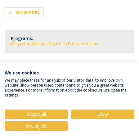
SHOW MORE
Programs:
Integrated Master's Degree in Dental Medicine
We use cookies
Privacy Policy
Terms & Conditions
Rights of Data Subjects
We may place these for analysis of our visitor data, to improve our
website, show personalised content and to give you a great website
experience. For more information about the cookies we use open the
settings.
© 2026 Universidade Católica Portuguesa
Accept all
Deny
No, adjust