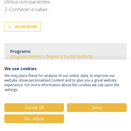
clínica com pacientes;
2. Conhecer e saber
SHOW MORE
Programs:
Integrated Master's Degree in Dental Medicine
We use cookies
We may place these for analysis of our visitor data, to improve our
website, show personalised content and to give you a great website
experience. For more information about the cookies we use open the
Privacy Policy
Terms & Conditions
Rights of Data Subjects
settings.
Accept all
Deny
© 2026 Universidade Católica Portuguesa
No, adjust