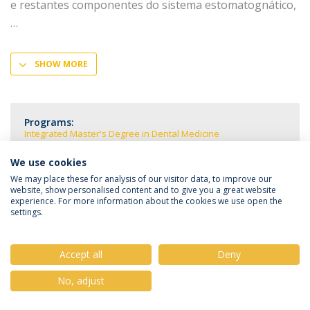
e restantes componentes do sistema estomatognático,
SHOW MORE
Programs:
Integrated Master's Degree in Dental Medicine
We use cookies
We may place these for analysis of our visitor data, to improve our
website, show personalised content and to give you a great website
experience. For more information about the cookies we use open the
Privacy Policy
Terms & Conditions
Rights of Data Subjects
settings.
Accept all
Deny
© 2026 Universidade Católica Portuguesa
No, adjust