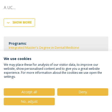
A UC
SHOW MORE
Programs:
Integrated Master's Degree in Dental Medicine
We use cookies
We may place these for analysis of our visitor data, to improve our
website, show personalised content and to give you a great website
experience. For more information about the cookies we use open the
Privacy Policy
Terms & Conditions
Rights of Data Subjects
settings.
Accept all
Deny
© 2026 Universidade Católica Portuguesa
No, adjust