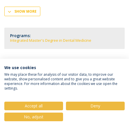
SHOW MORE
Programs:
Integrated Master's Degree in Dental Medicine
We use cookies
Privacy Policy
Terms & Conditions
Rights of Data Subjects
We may place these for analysis of our visitor data, to improve our
website, show personalised content and to give you a great website
experience. For more information about the cookies we use open the
settings.
© 2026 Universidade Católica Portuguesa
Accept all
Deny
No, adjust