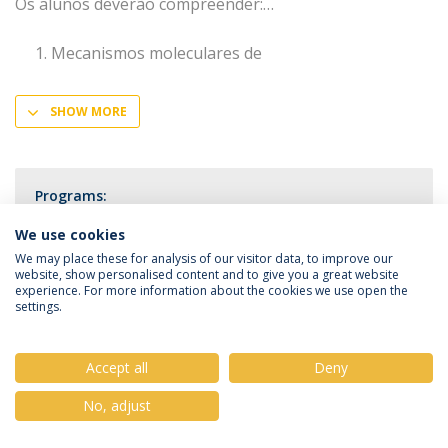
Os alunos deverão compreender:
Mecanismos moleculares de
SHOW MORE
Programs:
Integrated Master's Degree in Dental Medicine
We use cookies
We may place these for analysis of our visitor data, to improve our
website, show personalised content and to give you a great website
experience. For more information about the cookies we use open the
settings.
Privacy Policy
Terms & Conditions
Rights of Data Subjects
Accept all
Deny
No, adjust
© 2026 Universidade Católica Portuguesa