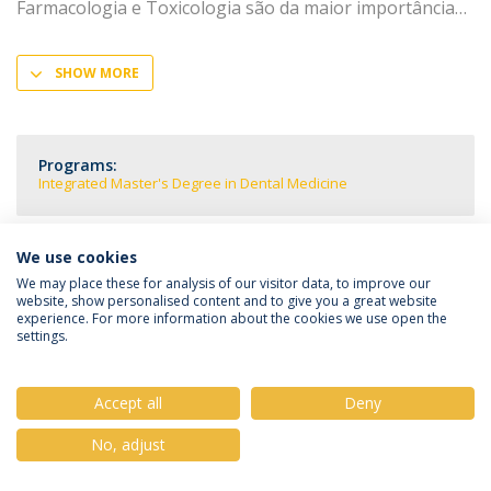
Farmacologia e Toxicologia são da maior importância
SHOW MORE
Programs:
Integrated Master's Degree in Dental Medicine
We use cookies
We may place these for analysis of our visitor data, to improve our
Privacy Policy
Terms & Conditions
Rights of Data Subjects
website, show personalised content and to give you a great website
experience. For more information about the cookies we use open the
settings.
Accept all
Deny
© 2026 Universidade Católica Portuguesa
No, adjust