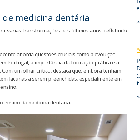
f
Pós-Graduações
e
Cursos Breves - Formação Avançada
Contactos
o de medicina dentária
Diretório de Contactos
J
Endereços
or várias transformações nos últimos anos, refletindo
P
 docente aborda questões cruciais como a evolução
P
 em Portugal, a importância da formação prática e a
D
. Com um olhar crítico, destaca que, embora tenham
C
xistem lacunas a serem preenchidas, especialmente em
t
 ensino.
N
 no ensino da medicina dentária.