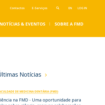
Contactos
E-Serviços
EN
LOG IN
NOTÍCIAS & EVENTOS
SOBRE A FMD
VENTOS
Notícias
Imprensa
Eventos
SUMMER DENTAL CLINIC
Últimas Notícias
2024 – Inscrições abertas
até 14 de junho
ACULDADE DE MEDICINA DENTÁRIA (FMD)
Seg, 01 Jul 2024 - 15:45
iência na FMD - Uma oportunidade para