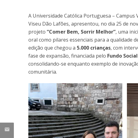
Formação e Serviço
Voluntariado
A Universidade Católica Portuguesa – Campus 
Internacionalização
Viseu Dão Lafões, apresentou, no dia 25 de no
projeto
“Comer Bem, Sorrir Melhor”
, uma ini
oral como pilares essenciais para a qualidade d
edição que chegou a
5.000 crianças
, com inter
fase de expansão, financiada pelo
Fundo Social
consolidando-se enquanto exemplo de inovação 
comunitária.