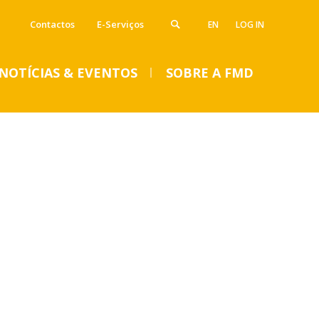
Contactos
E-Serviços
EN
LOG IN
NOTÍCIAS & EVENTOS
SOBRE A FMD
VENTOS
Notícias
Imprensa
Eventos
SUMMER DENTAL CLINIC
2024 – Inscrições abertas
até 14 de junho
Seg, 01 Jul 2024 - 15:45