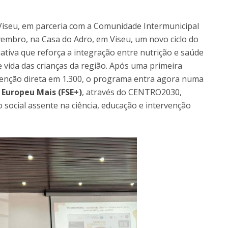
Pós-Graduações
Cursos Breves - Formação Avançada
Contactos
Viseu, em parceria com a Comunidade Intermunicipal
Diretório de Contactos
vembro, na Casa do Adro, em Viseu, um novo ciclo do
Endereços
ciativa que reforça a integração entre nutrição e saúde
e vida das crianças da região. Após uma primeira
venção direta em 1.300, o programa entra agora numa
 Europeu Mais (FSE+)
, através do CENTRO2030,
social assente na ciência, educação e intervenção