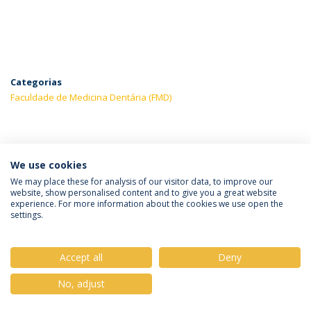
Categorias
Faculdade de Medicina Dentária (FMD)
ÚLTIMAS NOTÍCIAS
We use cookies
We may place these for analysis of our visitor data, to improve our
website, show personalised content and to give you a great website
experience. For more information about the cookies we use open the
Política de Privacidade
Termos & Condições
settings.
Direitos do Titular dos Dados
Accept all
Deny
No, adjust
© 2026 Universidade Católica Portuguesa