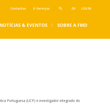
Contactos
E-Serviços
EN
LOG IN
NOTÍCIAS & EVENTOS
SOBRE A FMD
VENTOS
SUMMER DENTAL CLINIC
2024 – Inscrições abertas
até 14 de junho
lica Portuguesa (UCP) e investigador integrado do
Seg, 01 Jul 2024 - 15:45