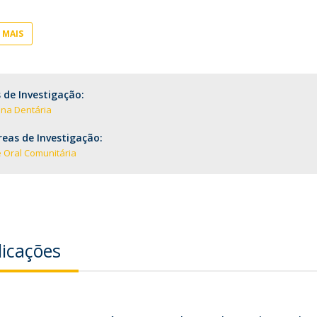
Pós-Graduações
Cursos Breves - Formação Avançada
Contactos
 MAIS
Diretório de Contactos
Endereços
 de Investigação:
ina Dentária
eas de Investigação:
 Oral Comunitária
licações