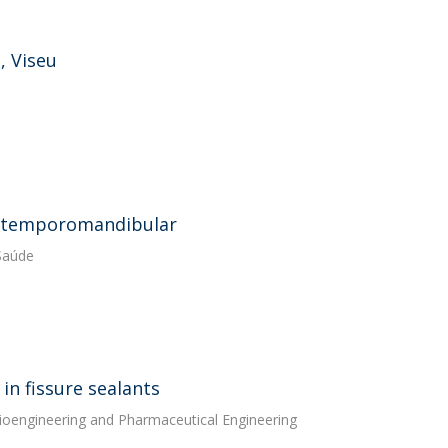
, Viseu
ão temporomandibular
 Saúde
 in fissure sealants
Bioengineering and Pharmaceutical Engineering