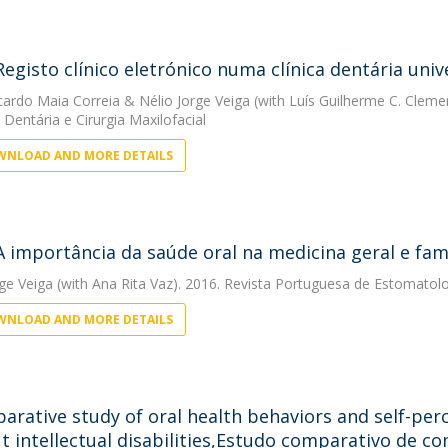
Registo clínico eletrónico numa clínica dentária uni
cardo Maia Correia
&
Nélio Jorge Veiga
(with Luís Guilherme C. Cleme
Dentária e Cirurgia Maxilofacial
NLOAD AND MORE DETAILS
A importância da saúde oral na medicina geral e fami
rge Veiga
(with Ana Rita Vaz). 2016. Revista Portuguesa de Estomatolog
NLOAD AND MORE DETAILS
arative study of oral health behaviors and self-per
t intellectual disabilities,Estudo comparativo de