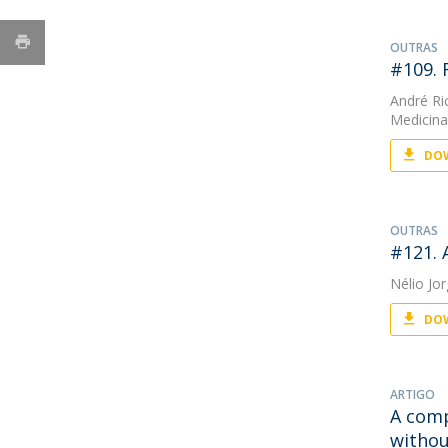
OUTRAS
#109. 
André Ri
Medicina 
DOW
OUTRAS
#121. 
Nélio Jo
DOW
ARTIGO
A comp
withou