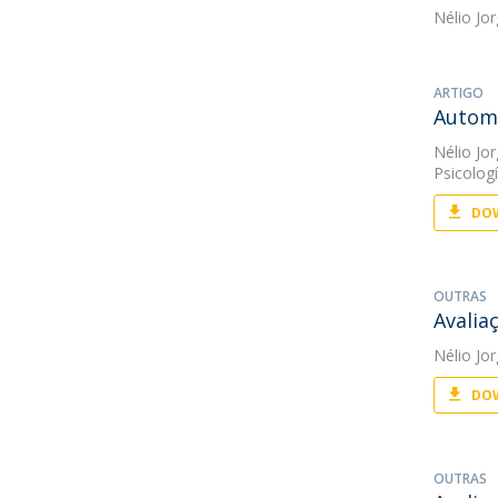
Nélio Jo
ARTIGO
Autome
Nélio Jo
Psicologí
DOW
OUTRAS
Avalia
Nélio Jo
DOW
OUTRAS