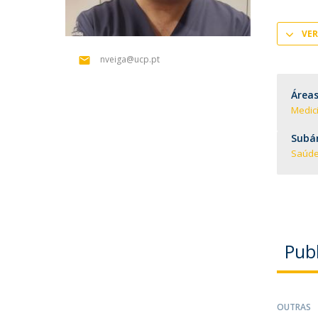
Formação e Serviço
Voluntariado
VER
Internacionalização
nveiga@ucp.pt
Áreas
Medic
Subár
Saúde
Pub
OUTRAS