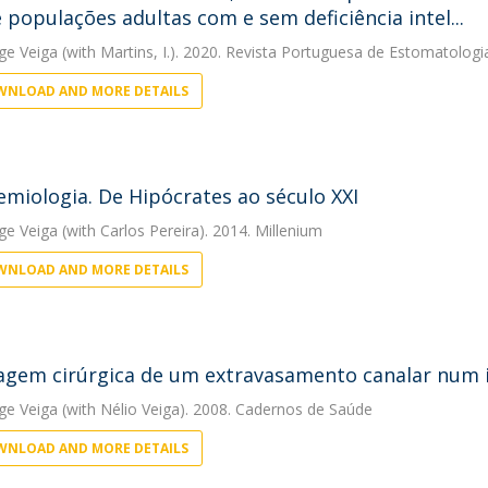
e populações adultas com e sem deficiência intel...
rge Veiga
(with Martins, I.). 2020. Revista Portuguesa de Estomatologia
NLOAD AND MORE DETAILS
emiologia. De Hipócrates ao século XXI
rge Veiga
(with Carlos Pereira). 2014. Millenium
NLOAD AND MORE DETAILS
gem cirúrgica de um extravasamento canalar num in
rge Veiga
(with Nélio Veiga). 2008. Cadernos de Saúde
NLOAD AND MORE DETAILS