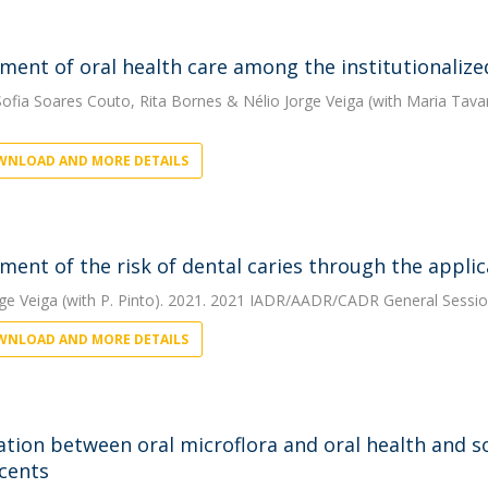
ment of oral health care among the institutionalized
 Sofia Soares Couto
,
Rita Bornes
&
Nélio Jorge Veiga
(with Maria Tavar
NLOAD AND MORE DETAILS
ment of the risk of dental caries through the appli
rge Veiga
(with P. Pinto). 2021. 2021 IADR/AADR/CADR General Sessio
NLOAD AND MORE DETAILS
ation between oral microflora and oral health and
cents