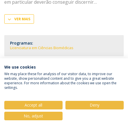
em particular deverão conseguir discernir
VER MAIS
Programas:
Licenciatura em Ciências Biomédicas
We use cookies
We may place these for analysis of our visitor data, to improve our
Política de Privacidade
Termos & Condições
website, show personalised content and to give you a great website
Direitos do Titular dos Dados
experience. For more information about the cookies we use open the
settings.
Accept all
Deny
© 2026 Universidade Católica Portuguesa
No, adjust