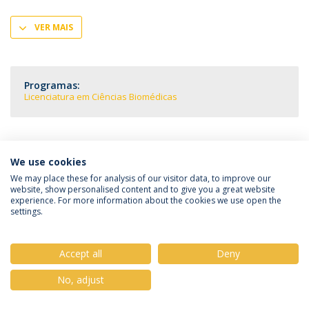
VER MAIS
Programas:
Licenciatura em Ciências Biomédicas
We use cookies
Política de Privacidade
Termos & Condições
We may place these for analysis of our visitor data, to improve our
website, show personalised content and to give you a great website
Direitos do Titular dos Dados
experience. For more information about the cookies we use open the
settings.
Accept all
Deny
© 2026 Universidade Católica Portuguesa
No, adjust