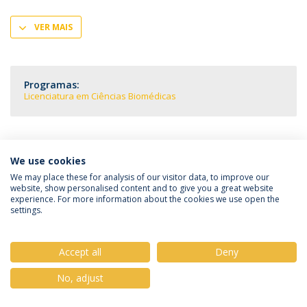
VER MAIS
Programas:
Licenciatura em Ciências Biomédicas
We use cookies
Política de Privacidade
Termos & Condições
We may place these for analysis of our visitor data, to improve our
website, show personalised content and to give you a great website
Direitos do Titular dos Dados
experience. For more information about the cookies we use open the
settings.
Accept all
Deny
© 2026 Universidade Católica Portuguesa
No, adjust