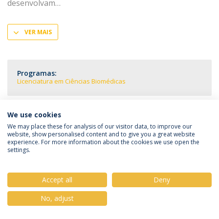
desenvolvam
VER MAIS
Programas:
Licenciatura em Ciências Biomédicas
We use cookies
We may place these for analysis of our visitor data, to improve our
Política de Privacidade
Termos & Condições
website, show personalised content and to give you a great website
Direitos do Titular dos Dados
experience. For more information about the cookies we use open the
settings.
Accept all
Deny
© 2026 Universidade Católica Portuguesa
No, adjust