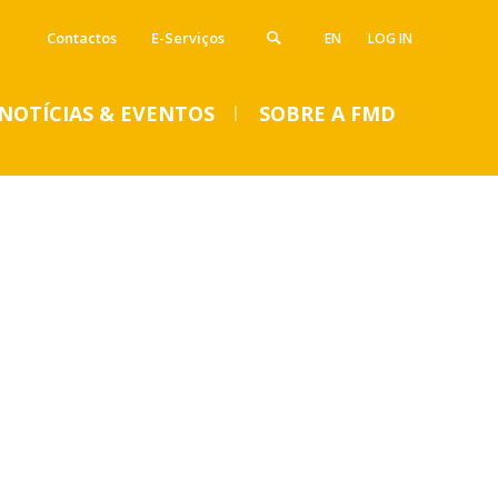
Contactos
E-Serviços
EN
LOG IN
NOTÍCIAS & EVENTOS
SOBRE A FMD
VENTOS
SUMMER DENTAL CLINIC
2024 – Inscrições abertas
até 14 de junho
Seg, 01 Jul 2024 - 15:45