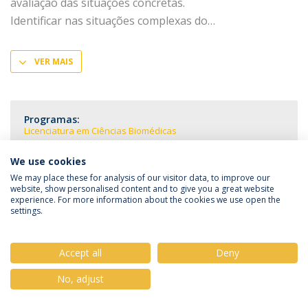
avaliação das situações concretas.
Identificar nas situações complexas do
VER MAIS
Programas:
Licenciatura em Ciências Biomédicas
We use cookies
We may place these for analysis of our visitor data, to improve our
website, show personalised content and to give you a great website
experience. For more information about the cookies we use open the
Política de Privacidade
Termos & Condições
settings.
Direitos do Titular dos Dados
Accept all
Deny
No, adjust
© 2026 Universidade Católica Portuguesa