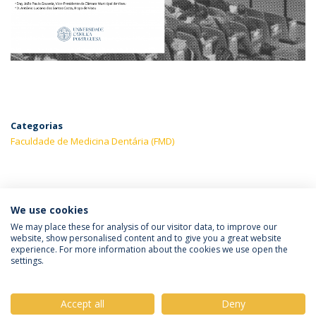
Categorias
Faculdade de Medicina Dentária (FMD)
ÚLTIMAS NOTÍCIAS
We use cookies
We may place these for analysis of our visitor data, to improve our
website, show personalised content and to give you a great website
experience. For more information about the cookies we use open the
Política de Privacidade
Termos & Condições
settings.
Direitos do Titular dos Dados
Accept all
Deny