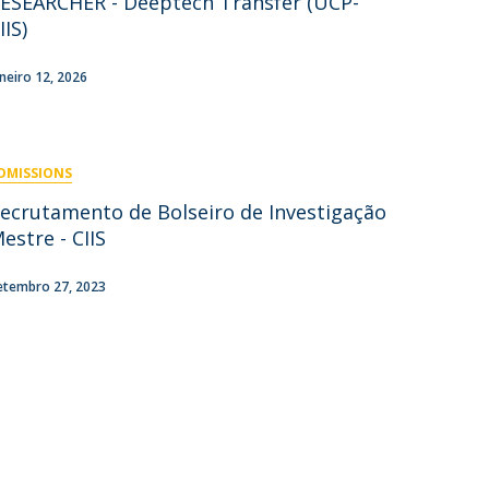
ESEARCHER - Deeptech Transfer (UCP-
IIS)
aneiro 12, 2026
DMISSIONS
ecrutamento de Bolseiro de Investigação
estre - CIIS
etembro 27, 2023