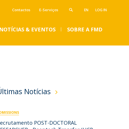
Contactos
E-Serviços
EN
LOG IN
NOTÍCIAS & EVENTOS
SOBRE A FMD
VENTOS
Notícias
Imprensa
Eventos
SUMMER DENTAL CLINIC
Últimas Notícias
2024 – Inscrições abertas
até 14 de junho
DMISSIONS
Seg, 01 Jul 2024 - 15:45
Recrutamento POST-DOCTORAL