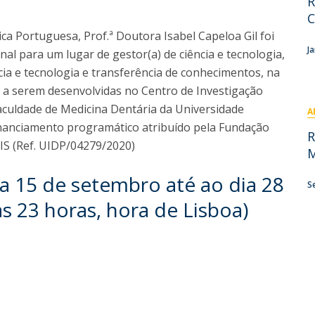
R
Pós-Graduações
C
Cursos Breves - Formação Avançada
Contactos
ca Portuguesa, Prof.ª Doutora Isabel Capeloa Gil foi
Diretório de Contactos
J
nal para um lugar de gestor(a) de ciência e tecnologia,
Endereços
ncia e tecnologia e transferência de conhecimentos, na
e, a serem desenvolvidas no Centro de Investigação
Faculdade de Medicina Dentária da Universidade
A
inanciamento programático atribuído pela Fundação
R
CIIS (Ref. UIDP/04279/2020)
M
a 15 de setembro até ao dia 28
S
s 23 horas, hora de Lisboa)