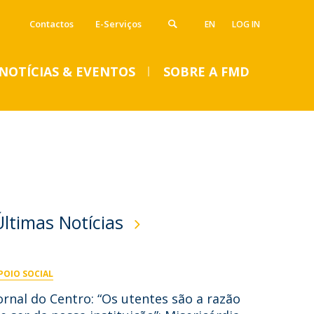
Contactos
E-Serviços
EN
LOG IN
NOTÍCIAS & EVENTOS
SOBRE A FMD
VENTOS
Notícias
Imprensa
Eventos
SUMMER DENTAL CLINIC
Últimas Notícias
2024 – Inscrições abertas
até 14 de junho
POIO SOCIAL
Seg, 01 Jul 2024 - 15:45
ornal do Centro: “Os utentes são a razão