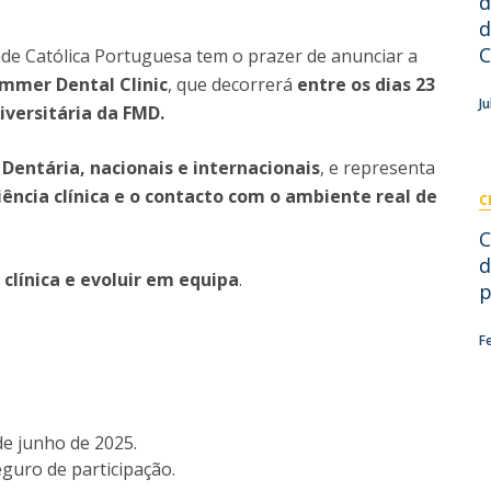
d
Pós-Graduações
d
Cursos Breves - Formação Avançada
Contactos
C
ade Católica Portuguesa tem o prazer de anunciar a
Diretório de Contactos
ummer Dental Clinic
, que decorrerá
entre os dias 23
Endereços
J
iversitária da FMD.
Dentária, nacionais e internacionais
, e representa
ência clínica e o contacto com o ambiente real de
C
C
d
a clínica e evoluir em equipa
.
p
F
de junho de 2025.
eguro de participação.