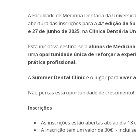
Formação e Serviço
Voluntariado
A Faculdade de Medicina Dentária da Universid
Internacionalização
abertura das inscrições para a
4.ª edição da S
e 27 de junho de 2025
, na
Clínica Dentária Un
Esta iniciativa destina-se a
alunos de Medicina 
uma
oportunidade única de reforçar a experi
prática profissional.
A
Summer Dental Clinic
é o lugar para
viver 
Não percas esta oportunidade de crescimento!
Inscrições
As inscrições estão abertas até ao dia 13 
A inscrição tem um valor de 30€ - inclui s