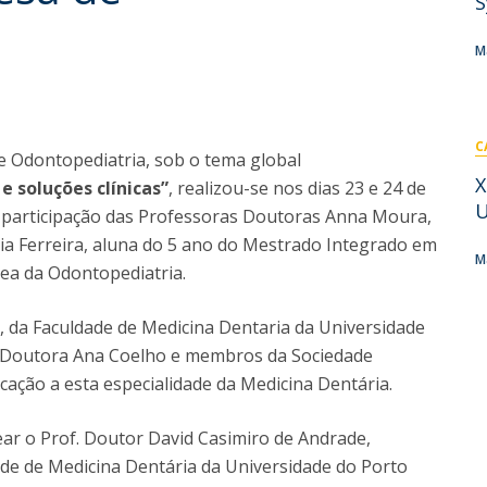
S
Pós-Graduações
Cursos Breves - Formação Avançada
Contactos
M
Diretório de Contactos
Endereços
C
e Odontopediatria, sob o tema global
X
e soluções clínicas”
, realizou-se nos dias 23 e 24 de
U
a participação das Professoras Doutoras Anna Moura,
ícia Ferreira, aluna do 5 ano do Mestrado Integrado em
M
área da Odontopediatria.
, da Faculdade de Medicina Dentaria da Universidade
. Doutora Ana Coelho e membros da Sociedade
cação a esta especialidade da Medicina Dentária.
r o Prof. Doutor David Casimiro de Andrade,
de de Medicina Dentária da Universidade do Porto