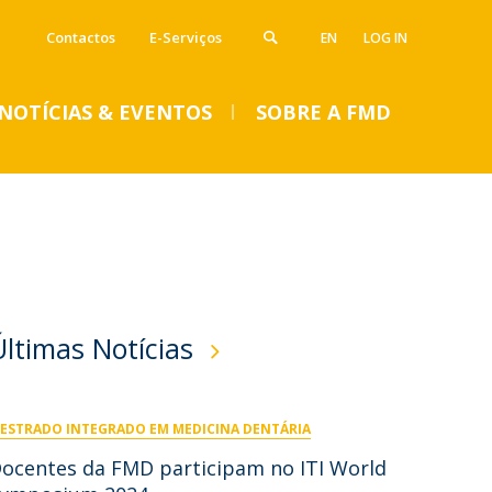
Contactos
E-Serviços
EN
LOG IN
NOTÍCIAS & EVENTOS
SOBRE A FMD
VENTOS
Notícias
Imprensa
Eventos
SUMMER DENTAL CLINIC
Últimas Notícias
2024 – Inscrições abertas
até 14 de junho
ESTRADO INTEGRADO EM MEDICINA DENTÁRIA
Seg, 01 Jul 2024 - 15:45
ocentes da FMD participam no ITI World