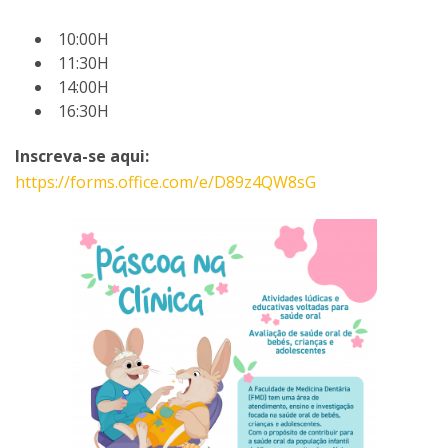
10:00H
11:30H
14:00H
16:30H
Inscreva-se aqui:
https://forms.office.com/e/D89z4QW8sG