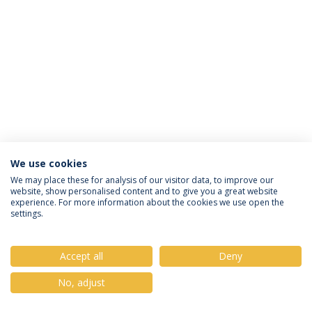
We use cookies
Política de Privacidade
Termos & Condições
We may place these for analysis of our visitor data, to improve our
website, show personalised content and to give you a great website
Direitos do Titular dos Dados
experience. For more information about the cookies we use open the
settings.
Accept all
Deny
© 2026 Universidade Católica Portuguesa
No, adjust