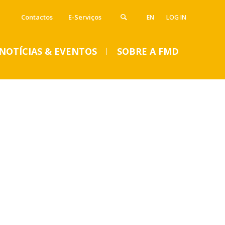
Contactos
E-Serviços
EN
LOG IN
NOTÍCIAS & EVENTOS
SOBRE A FMD
VENTOS
SUMMER DENTAL CLINIC
2024 – Inscrições abertas
até 14 de junho
Seg, 01 Jul 2024 - 15:45