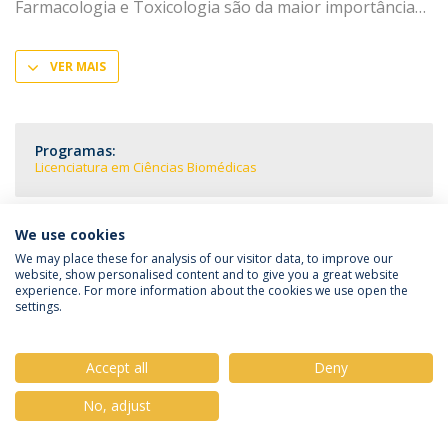
Farmacologia e Toxicologia são da maior importância
VER MAIS
Programas:
Licenciatura em Ciências Biomédicas
We use cookies
We may place these for analysis of our visitor data, to improve our
Política de Privacidade
Termos & Condições
website, show personalised content and to give you a great website
Direitos do Titular dos Dados
experience. For more information about the cookies we use open the
settings.
Accept all
Deny
© 2026 Universidade Católica Portuguesa
No, adjust