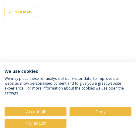
VER MAIS
We use cookies
Política de Privacidade
Termos & Condições
We may place these for analysis of our visitor data, to improve our
website, show personalised content and to give you a great website
Direitos do Titular dos Dados
experience. For more information about the cookies we use open the
settings.
Accept all
Deny
© 2026 Universidade Católica Portuguesa
No, adjust