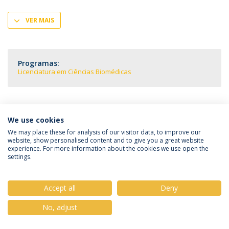
VER MAIS
Programas:
Licenciatura em Ciências Biomédicas
We use cookies
Política de Privacidade
Termos & Condições
We may place these for analysis of our visitor data, to improve our
website, show personalised content and to give you a great website
Direitos do Titular dos Dados
experience. For more information about the cookies we use open the
settings.
Accept all
Deny
© 2026 Universidade Católica Portuguesa
No, adjust