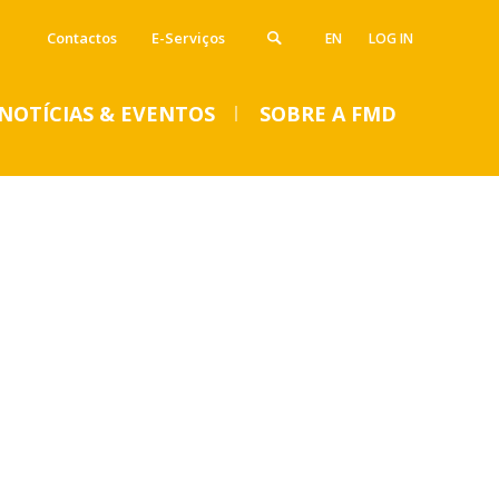
Contactos
E-Serviços
EN
LOG IN
NOTÍCIAS & EVENTOS
SOBRE A FMD
VENTOS
SUMMER DENTAL CLINIC
2024 – Inscrições abertas
até 14 de junho
Seg, 01 Jul 2024 - 15:45