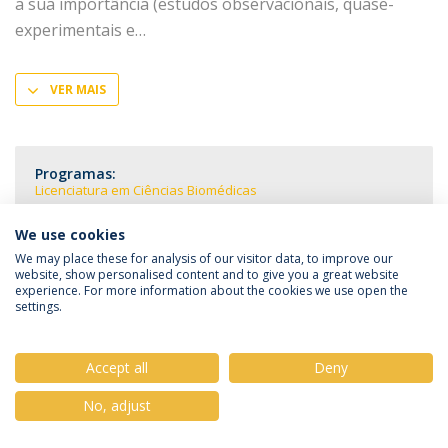
a sua importância (estudos observacionais, quase-
experimentais e
VER MAIS
Programas:
Licenciatura em Ciências Biomédicas
We use cookies
We may place these for analysis of our visitor data, to improve our
website, show personalised content and to give you a great website
experience. For more information about the cookies we use open the
Política de Privacidade
Termos & Condições
settings.
Direitos do Titular dos Dados
Accept all
Deny
No, adjust
© 2026 Universidade Católica Portuguesa